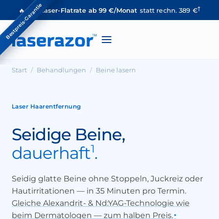
Bestpreis-Garantie
†
🔥
VIP Laser-Flatrate ab 99 €/Monat
statt rechn. 389 €
Start
/
Behandlungen
/
Beine lasern
Laser Haarentfernung
Seidige Beine,
1
dauerhaft
.
Seidig glatte Beine ohne Stoppeln, Juckreiz oder
Hautirritationen — in 35 Minuten pro Termin.
Gleiche Alexandrit- & Nd:YAG-Technologie wie
beim Dermatologen — zum halben Preis.
*