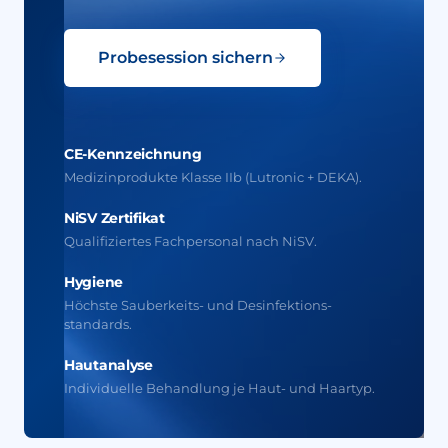
Probesession sichern
CE-Kennzeichnung
Medizinprodukte Klasse IIb (Lutronic + DEKA).
NiSV Zertifikat
Qualifiziertes Fachpersonal nach NiSV.
Hygiene
Höchste Sauberkeits- und Desinfektions­
standards.
Hautanalyse
Individuelle Behandlung je Haut- und Haartyp.