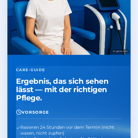
KI-generiert
CARE-GUIDE
Ergebnis, das sich sehen
lässt — mit der richtigen
Pflege.
VORSORGE
Rasieren 24 Stunden vor dem Termin (nicht
waxen, nicht zupfen)