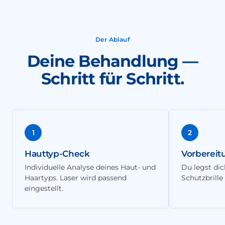
Der Ablauf
Deine Behandlung —
Schritt für Schritt.
1
2
Hauttyp-Check
Vorbereit
Individuelle Analyse deines Haut- und
Du legst di
Haartyps. Laser wird passend
Schutzbrill
eingestellt.