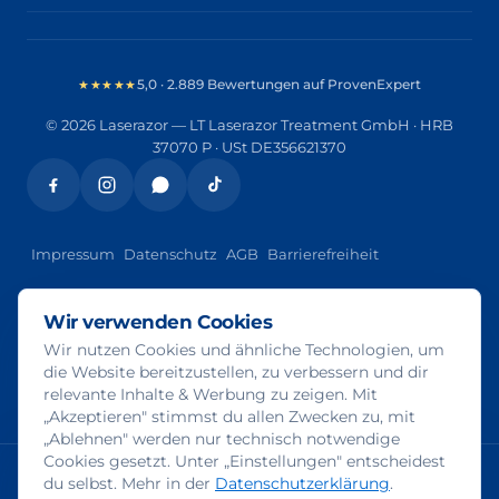
★★★★★
5,0 · 2.889 Bewertungen auf ProvenExpert
© 2026 Laserazor — LT Laserazor Treatment GmbH · HRB
37070 P · USt DE356621370
Impressum
Datenschutz
AGB
Barrierefreiheit
KI-Transparenz
Wir verwenden Cookies
Wir nutzen Cookies und ähnliche Technologien, um
Ein Teil der Bilder auf dieser Website wurde mit Künstlicher
die Website bereitzustellen, zu verbessern und dir
Intelligenz erzeugt und ist direkt am Bild mit „KI-generiert“
relevante Inhalte & Werbung zu zeigen. Mit
gekennzeichnet. Team-, Studio- und Behandlungsfotos sind echte
„Akzeptieren" stimmst du allen Zwecken zu, mit
Aufnahmen.
Mehr zur KI-Transparenz
„Ablehnen" werden nur technisch notwendige
Datenschutz & Cookies.
Wir nutzen technisch
Cookies gesetzt. Unter „Einstellungen" entscheidest
notwendige Cookies sowie — mit deiner Einwilligung —
du selbst. Mehr in der
Datenschutzerklärung
.
Bestpreis-Garantie — woanders günstiger? Wir