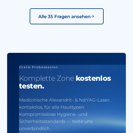
Veränderungen) können einzelne Haare
nachwachsen. Dafür bieten wir kostengünstige
Alle 35 Fragen ansehen
Auffrischungs­sitzungen an.
Gratis Probesession
Komplette Zone
kostenlos
testen.
Medizinische Alexandrit- & Nd:YAG-Laser,
kontaktlos, für alle Hauttypen.
Kompromisslose Hygiene- und
Sicherheits­standards — teste uns
unverbindlich.